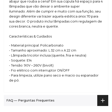
abajur que rouba a cena? Em sua cúpula há espaço para 4
lâmpadas que vão deixar o ambiente super
iluminado. Além de
cumprir e muito com sua função, seu
design diferente vai trazer aquela estética
anos 70
para
sua decor. O produto inclui lâmpadas com regulagem de
cores branca, neutra e quente.
Características & Cuidados
- Material principal: Policarbonato
- Tamanho aproximado: L 32 cm x A 22 cm
- Lâmpada tricolor inclusa (quente, fria e neutra)
- Soquete: E14
- Tensão: 90V – 260V (bivolt)
- Fio elétrico com interruptor ON/OFF
- Para limpeza, utilize pano seco e macio ou espanador
de pó.
FAQ — Perguntas Frequentes