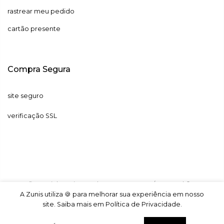
rastrear meu pedido
cartão presente
Compra Segura
site seguro
verificação SSL
Razão Social: Zunis LTDA | CNPJ: 41.286.838/0001-70 | © 2026
ZUNIS. Todos os direitos reservados.
A Zunis utiliza 🍪 para melhorar sua experiência em nosso
site. Saiba mais em Política de Privacidade.