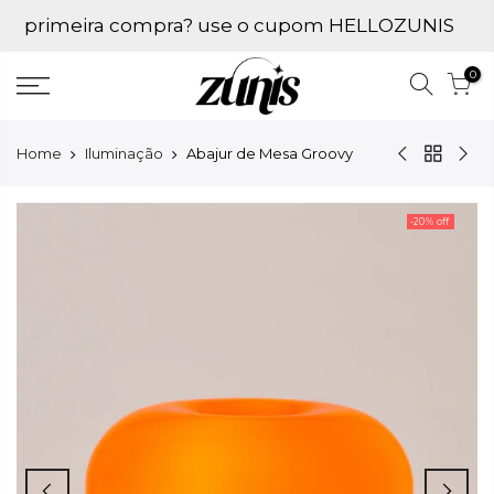
Ir
primeira compra? use o cupom HELLOZUNIS
para
conteúdo
0
Home
Iluminação
Abajur de Mesa Groovy
-20% off