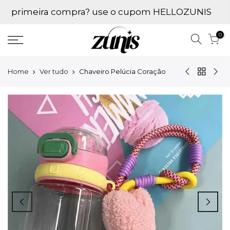
Ir
primeira compra? use o cupom HELLOZUNIS
para
conteúdo
0
Home
Ver tudo
Chaveiro Pelúcia Coração