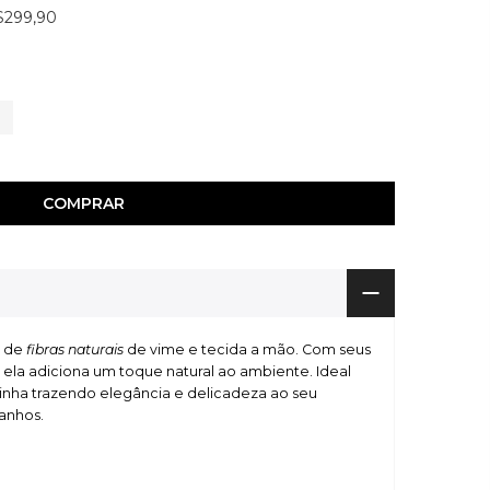
$299,90
0
E
COMPRAR
r de
fibras naturais
de vime e tecida a mão.
Com seus
 ela adiciona um toque natural ao ambiente. Ideal
zinha trazendo elegância e delicadeza ao seu
anhos.