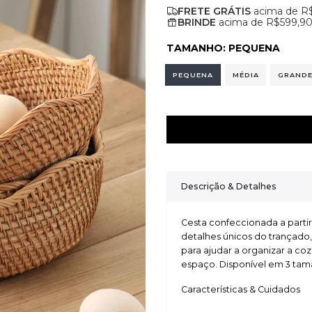
FRETE GRÁTIS
acima de R
BRINDE
acima de R$599,9
TAMANHO:
PEQUENA
PEQUENA
MÉDIA
GRAND
Descrição & Detalhes
Cesta confeccionada a parti
detalhes únicos do trançado,
para ajudar a organizar a co
espaço. Disponível em 3 tam
Características & Cuidados