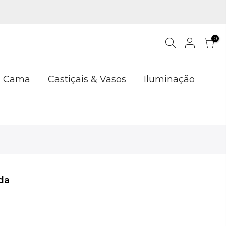
0
Cama
Castiçais & Vasos
Iluminação
da