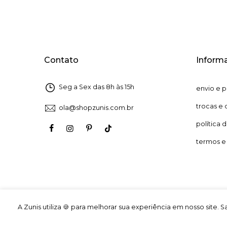
Contato
Inform
Seg a Sex das 8h às 15h
envio e 
trocas e
ola@shopzunis.com.br
política 
termos e
A Zunis utiliza 🍪 para melhorar sua experiência em nosso site. 
Razão Social: Zunis LTDA | CNPJ: 41.286.838/0001-70 | © 