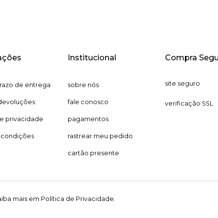
ações
Institucional
Compra Segu
site seguro
prazo de entrega
sobre nós
 devoluções
fale conosco
verificação SSL
de privacidade
pagamentos
 condições
rastrear meu pedido
cartão presente
Saiba mais em Política de Privacidade.
2026 ZUNIS. Todos os direitos